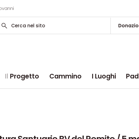
iovanni
Donazio
Il
Progetto
Cammino
I Luoghi
Pad
tura
Santuario
BV
del
Romito
/
5
ma