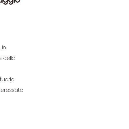
. In
 della
tuario
nteressato