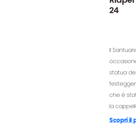
24
Il Santuar
occasione
statua de
festeggere
che è stat
la cappell
Scopri i