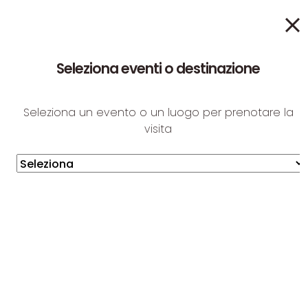
Prossimo evento
19:00
- S.Rosario - Chiesa San Giovanni
Italiano
English
Seleziona eventi o destinazione
Seleziona un evento o un luogo per prenotare la
visita